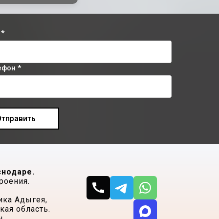
 *
ефон *
Отправить
снодаре.
роения.
ика Адыгея,
ая область.
ы.