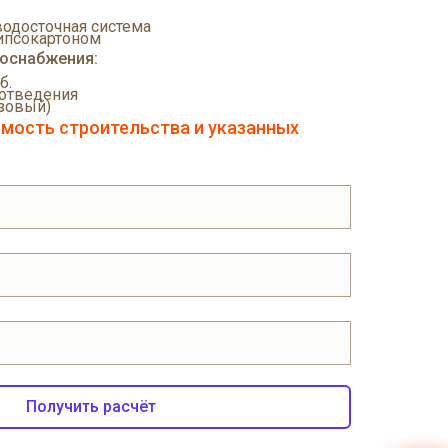
одосточная система
гипсокартоном
доснабжения:
б.
отведения
зовый)
мость строительства и указанных
Получить расчёт