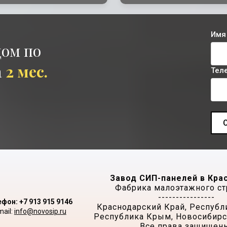
Имя
дом по
а
2 мес.
Тел
Завод СИП-панелей в Кра
Фабрика малоэтажного ст
----------------
фон: +7 913 915 9146
Краснодарский Край, Республ
mail:
info@novosip.ru
Республика Крым, Новосибирск
Все права защищен