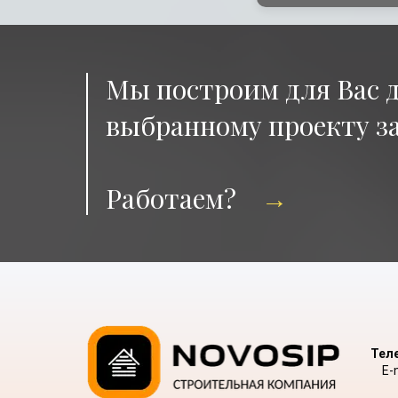
Мы построим для Вас 
выбранному проекту з
Работаем?
→
Теле
E-