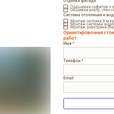
Отделка фасада:
Подшивка софитов + в
Обшивка внутр. стен 
Система отопления и во
Монтаж септика 9 м.ку
Монтаж системы водо
Монтаж электрики (ба
Ориентировочная стои
работ:
Имя *
Телефон *
Email