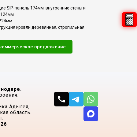
ие SIP-панель 174мм, внутренние стены и
 124мм
 224мм
струкция кровли деревянная, стропильная
 коммерческое предложение
снодаре.
роения.
ика Адыгея,
ая область.
ы.
026